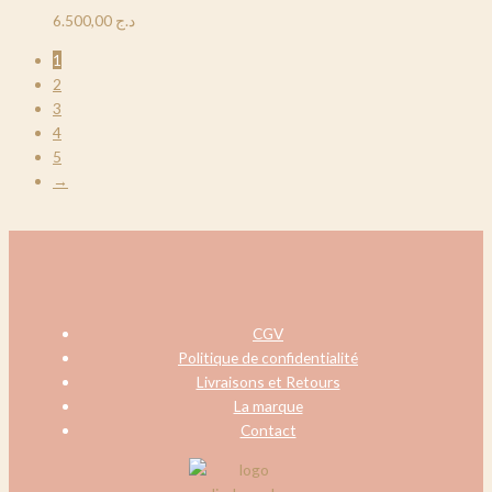
6.500,00
د.ج
1
2
3
4
5
→
CGV
Politique de confidentialité
Livraisons et Retours
La marque
Contact