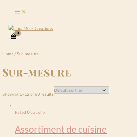
Main
Aller
Menu
au
contenu
Rechercher
Home
/ Sur-mesure
Sur-mesure
Showing 1–12 of 60 results
Rated
0
out of 5
Assortiment de cuisine