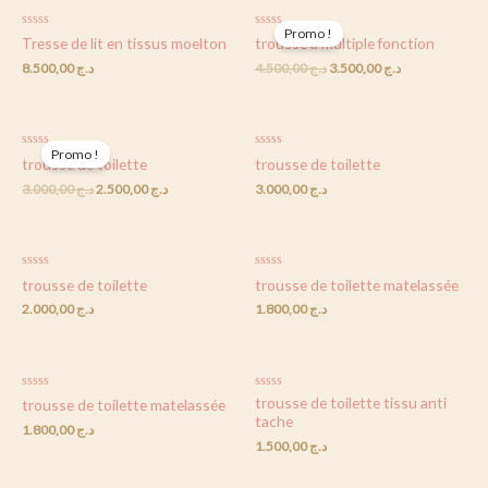
Promo !
Rated
Rated
Tresse de lit en tissus moelton
trousse a multiple fonction
0
0
out
out
8.500,00
د.ج
4.500,00
د.ج
3.500,00
د.ج
of
of
5
5
Promo !
Rated
Rated
trousse de toilette
trousse de toilette
0
0
out
out
3.000,00
د.ج
2.500,00
د.ج
3.000,00
د.ج
of
of
5
5
Rated
Rated
trousse de toilette
trousse de toilette matelassée
0
0
out
out
2.000,00
د.ج
1.800,00
د.ج
of
of
5
5
Rated
Rated
trousse de toilette tissu anti
trousse de toilette matelassée
0
0
tache
out
out
1.800,00
د.ج
of
of
1.500,00
د.ج
5
5