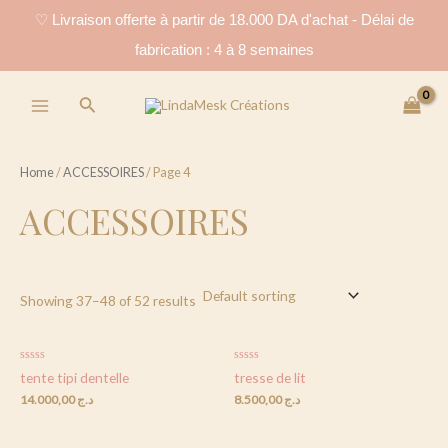
Aller
♡ Livraison offerte à partir de 18.000 DA d'achat - Délai de
au
fabrication : 4 à 8 semaines
contenu
Main
Rechercher
Menu
Home
/
ACCESSOIRES
/ Page 4
ACCESSOIRES
Showing 37–48 of 52 results
Rated
Rated
tente tipi dentelle
tresse de lit
0
0
out
out
14.000,00
د.ج
8.500,00
د.ج
of
of
5
5