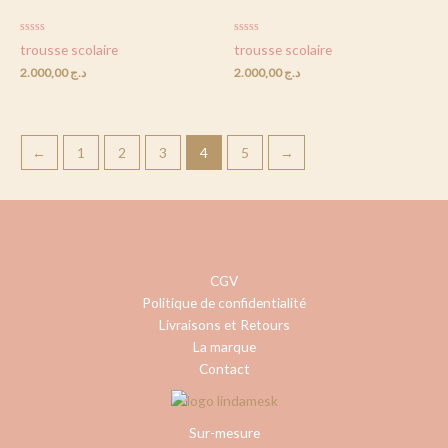
Rated
Rated
trousse scolaire
trousse scolaire
0
0
out
out
2.000,00
د.ج
2.000,00
د.ج
of
of
5
5
←
1
2
3
4
5
→
CGV
Politique de confidentialité
Livraisons et Retours
La marque
Contact
Sur-mesure