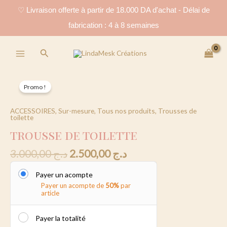
Aller
♡ Livraison offerte à partir de 18.000 DA d'achat - Délai de
au
fabrication : 4 à 8 semaines
contenu
Main
Rechercher
Menu
trousse
Promo !
de
toilette
quantity
ACCESSOIRES
,
Sur-mesure
,
Tous nos produits
,
Trousses de
toilette
trousse de toilette
3.000,00
د.ج
2.500,00
د.ج
Payer un acompte
Payer un acompte de
50%
par
article
Payer la totalité