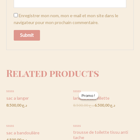
Enregistrer mon nom, mon e-mail et mon site dans le
navigateur pour mon prochain commentaire.
Related products
Promo !
Promo !
Rated
Rated
sac a langer
landau bébé fillette
0
0
out
out
8.500,00
د.ج
8.500,00
د.ج
6.500,00
د.ج
of
of
5
5
Rated
Rated
trousse de toilette tissu anti
sac a bandoulière
0
0
tache
out
out
4.500,00
د.ج