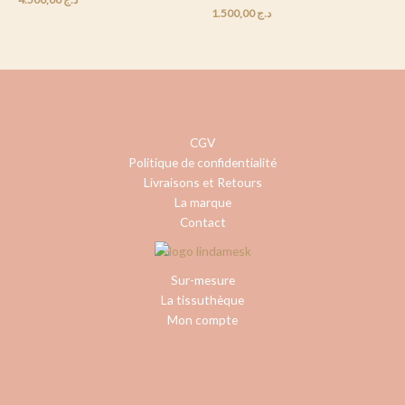
of
of
1.500,00
د.ج
5
5
CGV
Politique de confidentialité
Livraisons et Retours
La marque
Contact
Sur-mesure
La tissuthèque
Mon compte