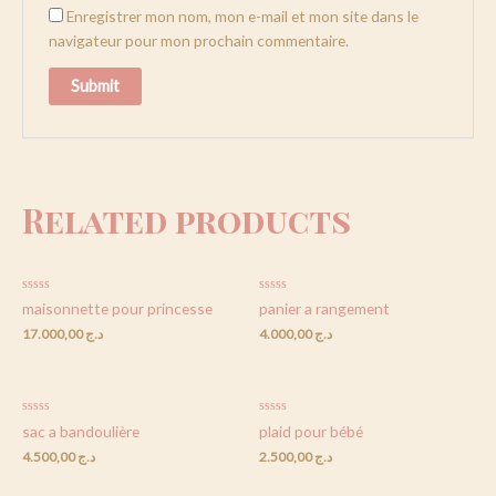
Enregistrer mon nom, mon e-mail et mon site dans le
navigateur pour mon prochain commentaire.
Related products
Rated
Rated
maisonnette pour princesse
panier a rangement
0
0
out
out
17.000,00
د.ج
4.000,00
د.ج
of
of
5
5
Rated
Rated
sac a bandoulière
plaid pour bébé
0
0
out
out
4.500,00
د.ج
2.500,00
د.ج
of
of
5
5