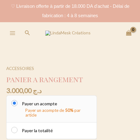
Aller
♡ Livraison offerte à partir de 18.000 DA d'achat - Délai de
au
fabrication : 4 à 8 semaines
contenu
Main
Rechercher
Menu
panier
a
rangement
quantity
ACCESSOIRES
panier a rangement
3.000,00
د.ج
Payer un acompte
Payer un acompte de
50%
par
article
Payer la totalité