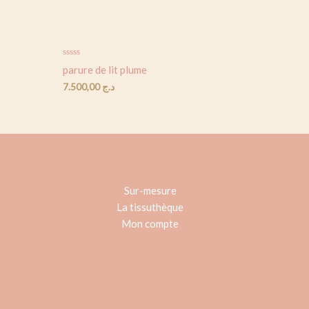
Rated
parure de lit plume
0
out
7.500,00
د.ج
of
5
Sur-mesure
La tissuthèque
Mon compte