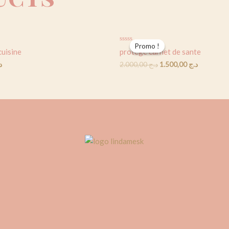
Promo !
Promo !
Rated
cuisine
protégé carnet de sante
0
out
د
2.000,00
د.ج
1.500,00
د.ج
of
5