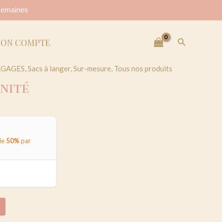
8 semaines
Recherche
ON COMPTE
AGAGES
,
Sacs à langer
,
Sur-mesure
,
Tous nos produits
rnité
de
50%
par