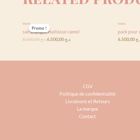
Promo !
Promo !
Rated
Rated
sac a langer maltasse camel
pack pour 
0
0
out
out
8.500,00
د.ج
6.500,00
د.ج
6.500,00
.ج
of
of
5
5
CGV
Politique de confidentialité
Livraisons et Retours
La marque
Contact