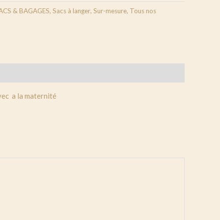
ACS & BAGAGES
,
Sacs à langer
,
Sur-mesure
,
Tous nos
vec a la maternité