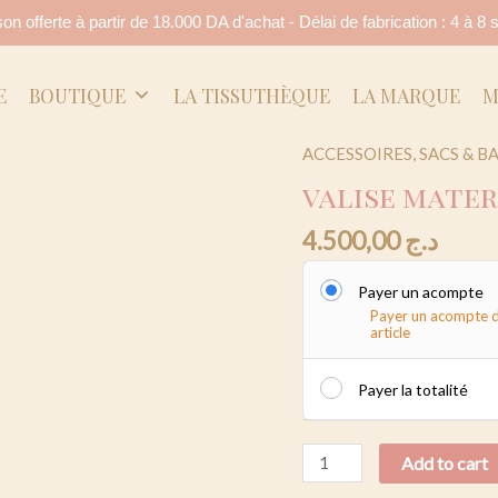
on offerte à partir de 18.000 DA d'achat - Délai de fabrication : 4 à 
E
BOUTIQUE
LA TISSUTHÈQUE
LA MARQUE
M
ACCESSOIRES
,
SACS & B
valise
maternité
valise mate
quantity
4.500,00
د.ج
Payer un acompte
Payer un acompte 
article
Payer la totalité
Add to cart